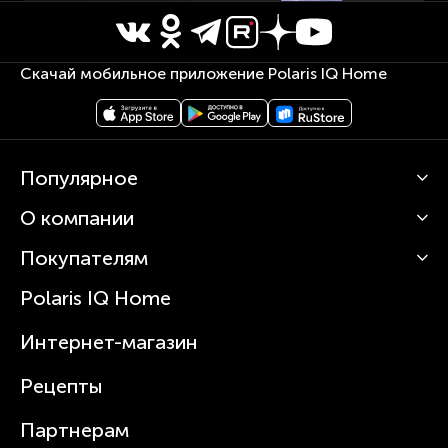
Скачай мобильное приложение Polaris IQ Home
Популярное
О компании
Кофемашины
Роботы-пылесосы
Покупателям
О Polaris
Вертикальные пылесосы
Новости
Зубные щетки и ирригаторы
Polaris IQ Home
Сервисные центры
Статьи
Чайники
Гарантийное обслуживание
Интернет-магазин
Увлажнители
Где купить
Блендеры и миксеры
Рецепты
Посуда
Партнерам