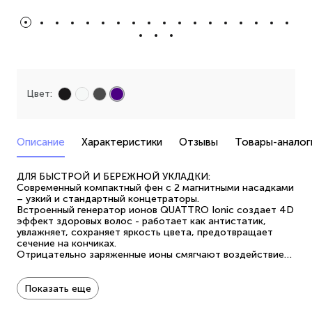
Цвет:
Описание
Характеристики
Отзывы
Товары-аналог
ДЛЯ БЫСТРОЙ И БЕРЕЖНОЙ УКЛАДКИ:
Современный компактный фен с 2 магнитными насадками
– узкий и стандартный концетраторы.
Встроенный генератор ионов QUATTRO Ionic создает 4D
эффект здоровых волос - работает как антистатик,
увлажняет, сохраняет яркость цвета, предотвращает
сечение на кончиках.
Отрицательно заряженные ионы смягчают воздействие
горячего воздуха и снижают вред регулярных укладок.
Фен с генератором ионов бережно защищает волосы от
обезвоживания и пересушивания в 4 раза лучше по
Показать еще
сравнению с фенами с турмалиновой ионизацией.
Режим Colour Defence - щадящий режим сушки бережно