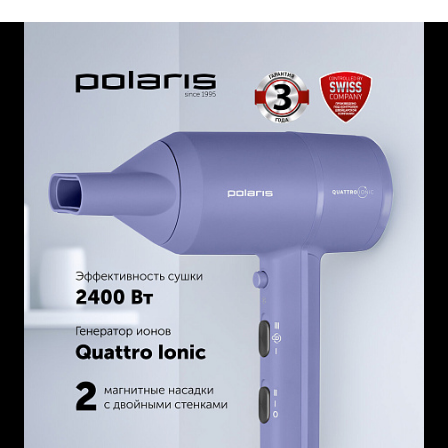
сушит сухие, поврежденные волосы; сохраняет
насыщенный цвет и сияние окрашенных волос.*
Кнопка холодного обдува Cool Air Jet для закрепления
укладки.
Узкая магнитная насадка-концентратор для выпрямления
волос и стайлинга отдельных прядей.
Стандартный магнитный концентратор для сушки мокрых
волос.
Оба концентратора оснащены технологией DuoProtect -
атермальная защита с двойными стенками для
саморегуляции температуры поверхности.
Обеспечивает распределение тепла там, где это
необходимо и защищает от неприятных ощущений в
случае прикосновения к насадке во время сушки горячим
воздухом.
Съемная решетка-фильтр защищает фен от загрязнений.
3 температурных и 2 скоростных режима.
Эффективность сушки: 2400Вт.
*Работает на 2ом температурном режиме.