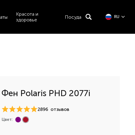
Красота и
аты
Посуда
RU
здоровье
Фен Polaris PHD 2077i
2896
отзывов
Цвет: