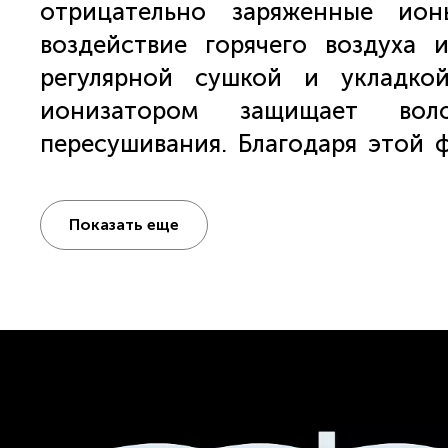
отрицательно заряженные ио
воздействие горячего воздуха
регулярной сушкой и укладко
ионизатором защищает во
пересушивания. Благодаря этой
влаги. Под воздействием ионов в
мельчайшие капельки и быстрее в
Показать еще
сушатся вдвое меньшим количеств
Фен
POLARIS PHD 2077i
оборудова
2-ступенчатым переключателе
переключателем температуры. «
ручки корпуса приятно и удобно 
PHD 2077i прилагается узкая н