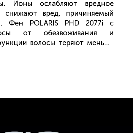
ны. Ионы ослабляют вредное
 и снижают вред, причиняемый
й. Фен POLARIS PHD 2077i с
лосы от обезвоживания и
 функции волосы теряют меньше
лага на волосах превращается в
питывается. Фактически, волосы
ом тепла и вдвое быстрее.
н режимом «холодный воздух»,
м мощности и 3-ступенчатым
Мягкое» нескользящее покрытие
в использовании. К фену POLARIS
асадка-концентратор и удобная