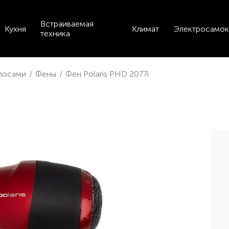
Встраиваемая
Кухня
Климат
Электросамок
техника
олосами
/
Фены
/
Фен Polaris PHD 2077i