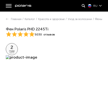
RU
Главная
/
Каталог
/
Красота и здоровье
/
Уход за волосами
/
Фены
Фен Polaris PHD 2245Ti
5030
отзывов