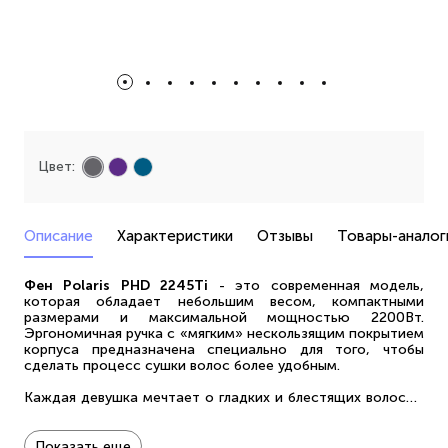
Цвет:
Описание
Характеристики
Отзывы
Товары-аналог
Фен Polaris PHD 2245Ti
- это современная модель,
которая обладает небольшим весом, компактными
размерами и максимальной мощностью 2200Вт.
Эргономичная ручка с «мягким» нескользящим покрытием
корпуса предназначена специально для того, чтобы
сделать процесс сушки волос более удобным.
Каждая девушка мечтает о гладких и блестящих волосах.
Но летом под воздействием ультрафиолетовых лучей, а
зимой из-за статического электричества они становятся
ломкими и непослушными. Благодаря турмалиновой
Показать еще