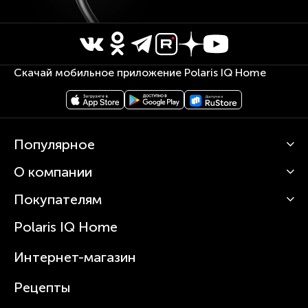
Скачай мобильное приложение Polaris IQ Home
Популярное
О компании
Кофемашины
Роботы-пылесосы
Покупателям
О Polaris
Вертикальные пылесосы
Новости
Зубные щетки и ирригаторы
Polaris IQ Home
Сервисные центры
Статьи
Чайники
Гарантийное обслуживание
Интернет-магазин
Увлажнители
Где купить
Блендеры и миксеры
Рецепты
Посуда