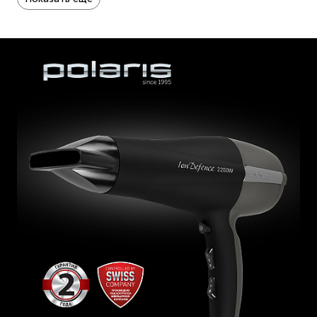
ионизации волосы будут защищены от повреждения и
пересушивания, поскольку ионы притягивают влагу из
окружающего воздуха, придавая им сияние и здоровый
блеск. В фене Polaris PHD 2245Ti предусмотрена функция
обдува холодным воздухом, которая позволяет
зафиксировать прическу. Благодаря наличию 3-ех
температурных и 2-ух скоростных режимов вы можете
подобрать оптимальную скорость и температуру подачи
воздуха в зависимости от типа волос.
Функциональный и стильный фен для волос Polaris PHD
2245Ti станет настоящим профессиональным
«парикмахером» каждой современной женщины. Ваши
волосы всегда будут здоровыми и блестящими!