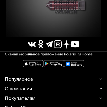
Скачай мобильное приложение Polaris IQ Home
Популярное
О компании
Кофемашины
Роботы-пылесосы
Покупателям
О Polaris
Вертикальные пылесосы
Новости
Зубные щетки и ирригаторы