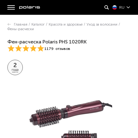
RU
Главная
/
Каталог
/
Красота и здоровье
/
Уход за волосами
/
Фены-расчески
Фен-расческа Polaris PHS 1020RK
1179
отзывов