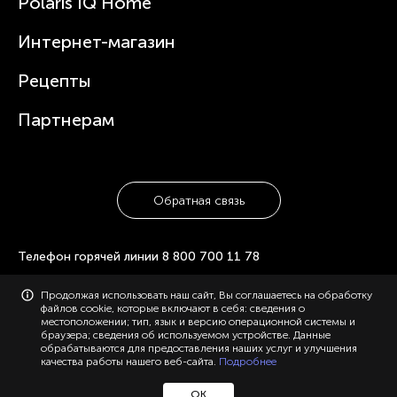
Polaris IQ Home
Сервисные центры
Статьи
Чайники
Гарантийное обслуживание
Интернет-магазин
Увлажнители
Где купить
Блендеры и миксеры
Рецепты
Посуда
Партнерам
Обратная связь
Телефон горячей линии
8 800 700 11 78
Продолжая использовать наш сайт, Вы соглашаетесь на обработку
© 2006-2026 «Polaris». Все права защищены. Использование
файлов cookie, которые включают в себя: сведения о
материалов с сайта polaris.ru возможно только с разрешения
местоположении; тип, язык и версию операционной системы и
администрации, с указанием активной ссылки на сайт.
браузера; сведения об используемом устройстве. Данные
Конфиденциальность
Карта сайта
обрабатываются для предоставления наших услуг и улучшения
качества работы нашего веб-сайта.
Подробнее
ОК