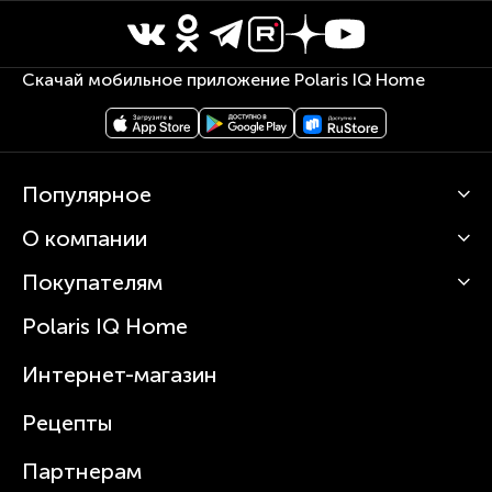
Скачай мобильное приложение Polaris IQ Home
Популярное
О компании
Кофемашины
Роботы-пылесосы
Покупателям
О Polaris
Вертикальные пылесосы
Новости
Зубные щетки и ирригаторы
Polaris IQ Home
Сервисные центры
Статьи
Чайники
Гарантийное обслуживание
Интернет-магазин
Увлажнители
Где купить
Блендеры и миксеры
Рецепты
Посуда
Партнерам