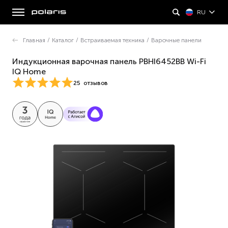
RU
Главная
/
Каталог
/
Встраиваемая техника
/
Варочные панели
Индукционная варочная панель PBHI6452BB Wi-Fi
IQ Home
25
отзывов