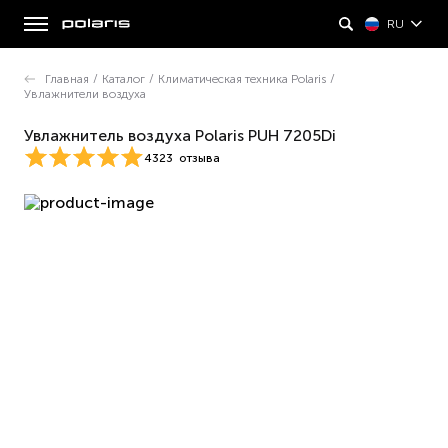
RU
Главная
/
Каталог
/
Климатическая техника Polaris
/
Увлажнители воздуха
Увлажнитель воздуха Polaris PUH 7205Di
4323
отзыва