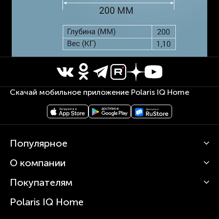
Скачай мобильное приложение Polaris IQ Home
Популярное
О компании
Кофемашины
Роботы-пылесосы
Покупателям
О Polaris
Вертикальные пылесосы
Новости
Зубные щетки и ирригаторы
Polaris IQ Home
Сервисные центры
Статьи
Чайники
Гарантийное обслуживание