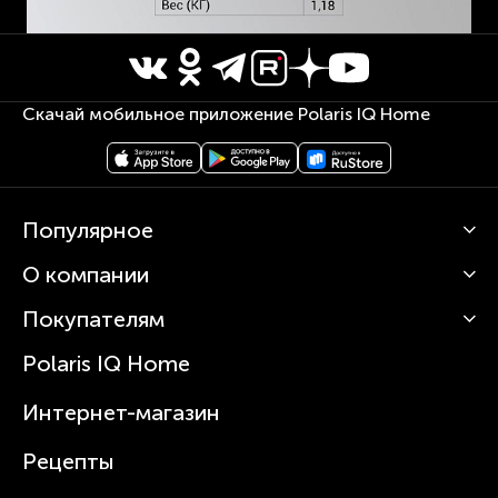
Скачай мобильное приложение Polaris IQ Home
Популярное
О компании
Кофемашины
Роботы-пылесосы
Покупателям
О Polaris
Вертикальные пылесосы
Новости
Зубные щетки и ирригаторы
Polaris IQ Home
Сервисные центры
Статьи
Чайники
Гарантийное обслуживание
Интернет-магазин
Увлажнители
Где купить
Блендеры и миксеры
Рецепты
Посуда