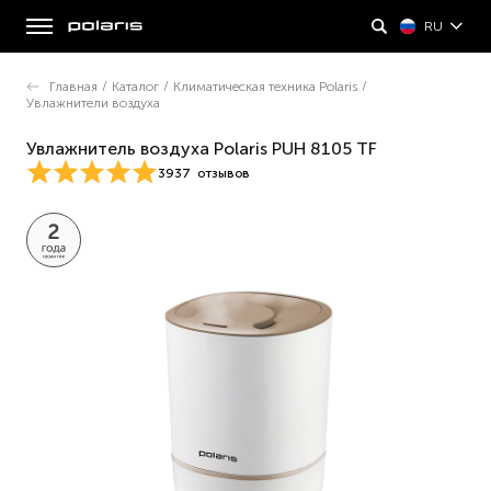
RU
Главная
/
Каталог
/
Климатическая техника Polaris
/
Увлажнители воздуха
Увлажнитель воздуха Polaris PUH 8105 TF​
3937
отзывов