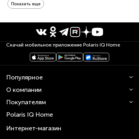
Объем резервуара для воды 470 мл
Показать еще
Скачай мобильное приложение Polaris IQ Home
Популярное
О компании
Кофемашины
Роботы-пылесосы
Покупателям
О Polaris
Вертикальные пылесосы
Новости
Зубные щетки и ирригаторы
Polaris IQ Home
Сервисные центры
Статьи
Чайники
Гарантийное обслуживание
Интернет-магазин
Увлажнители
Где купить
Блендеры и миксеры