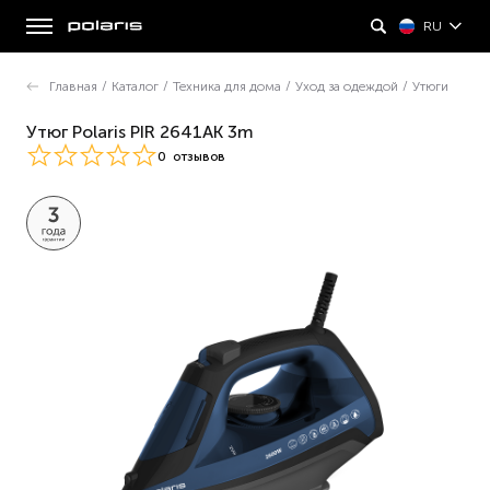
RU
Главная
/
Каталог
/
Техника для дома
/
Уход за одеждой
/
Утюги
Утюг Polaris PIR 2641AK 3m
0
отзывов