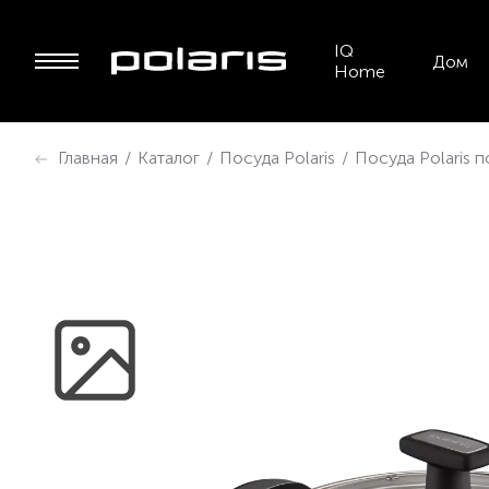
IQ
Дом
Home
Главная
/
Каталог
/
Посуда Polaris
/
Посуда Polaris 