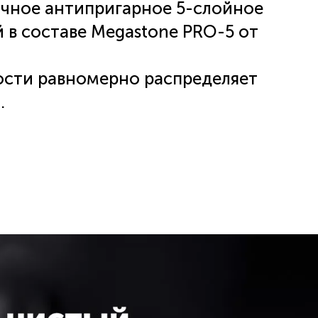
очное антипригарное 5-слойное
 в составе
Megastone PRO-5
от
сти равномерно распределяет
 ручки с покрытием "Soft
отверстием для выпуска пара.
лючая индукцию.
ris на вашей индукционной
нструкции к плите минимальный
для каждой конфорки. Диаметр
ках.