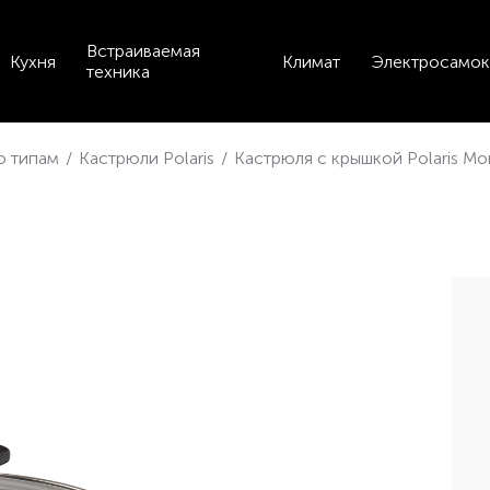
Встраиваемая
Кухня
Климат
Электросамок
техника
по типам
/
Кастрюли Polaris
/
Кастрюля с крышкой Polaris Mo