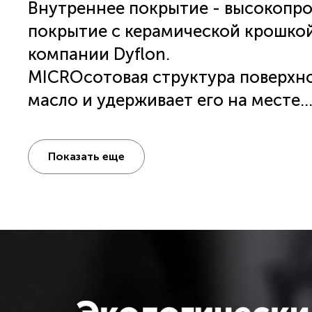
Внутреннее покрытие - высокопр
покрытие с керамической крошкой
компании
Dyflon
.
MICROсотовая структура
поверхно
масло и удерживает его на месте.
Термостойкое внешнее покрытие.
Ручки - эргономичные бакелитовые
Показать еще
Touch".
Крышка из жаропрочного стекла с 
Подходит для всех типов плит, вк
Для надёжной работы посуды Pola
плите, обязательно уточните в и
допустимый диаметр дна посуды 
дна посуды указан в характеристи