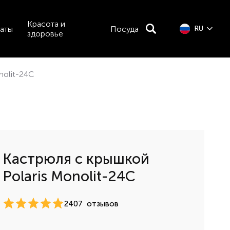
Красота и
аты
Посуда
RU
здоровье
nolit-24C
Кастрюля с крышкой
Polaris Monolit-24C
2407
отзывов