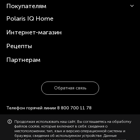
Роботы-пылесосы
Покупателям
О Polaris
Вертикальные пылесосы
Новости
Зубные щетки и ирригаторы
Polaris IQ Home
Сервисные центры
Статьи
Чайники
Гарантийное обслуживание
Интернет-магазин
Увлажнители
Где купить
Блендеры и миксеры
Рецепты
Посуда
Партнерам
Обратная связь
Телефон горячей линии
8 800 700 11 78
© 2006-2026 «Polaris». Все права защищены. Использование
Продолжая использовать наш сайт, Вы соглашаетесь на обработку
материалов с сайта polaris.ru возможно только с разрешения
файлов cookie, которые включают в себя: сведения о
администрации, с указанием активной ссылки на сайт.
местоположении; тип, язык и версию операционной системы и
Конфиденциальность
Карта сайта
браузера; сведения об используемом устройстве. Данные