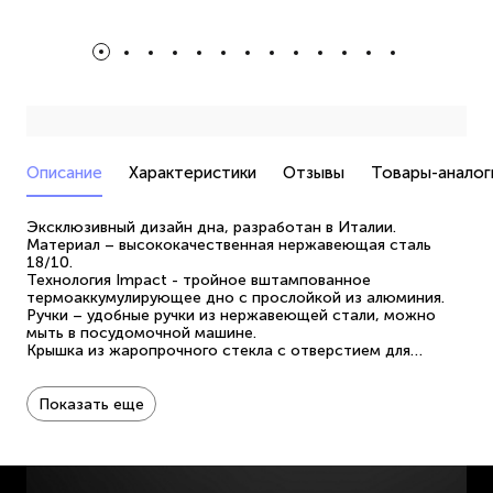
Описание
Характеристики
Отзывы
Товары-аналог
Эксклюзивный дизайн дна, разработан в Италии.
Материал – высококачественная нержавеющая сталь
18/10.
Технология
Impact
- тройное вштампованное
термоаккумулирующее дно с прослойкой из алюминия.
Ручки – удобные ручки из нержавеющей стали, можно
мыть в посудомочной машине.
Крышка из жаропрочного стекла с отверстием для
выпуска пара и специальным широким металлическим
ободом с отверстиями для удобного слива жидкости.
Удобные носики для слива жидкости.
Показать еще
Отметки литража для удобства использования.
Подходит для всех типов плит, включая индукцию.
ПОСМОТРЕТЬ РЕКОМЕНДАЦИИ ПО УХОДУ