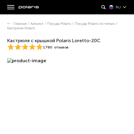
RU
Главная
/
Каталог
/
Посуда Polaris
/
Посуда Polaris по типам
/
Кастрюли Polaris
Кастрюля с крышкой Polaris Loretto-20С
1780
отзывов