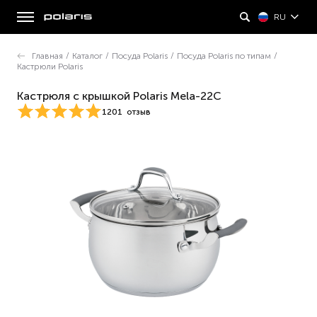
RU
Главная
/
Каталог
/
Посуда Polaris
/
Посуда Polaris по типам
/
Кастрюли Polaris
Кастрюля с крышкой Polaris Mela-22C
1201
отзыв