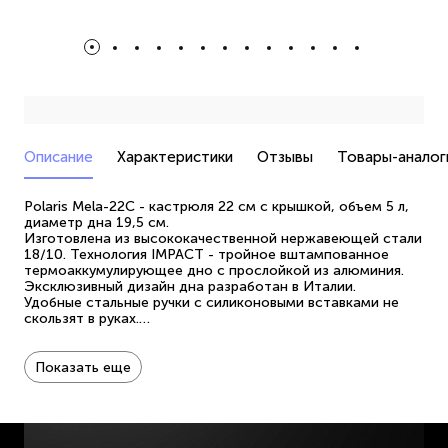
Описание
Характеристики
Отзывы
Товары-аналог
Polaris Mela-22C - кастрюля 22 см с крышкой, объем 5 л,
диаметр дна 19,5 см.
Изготовлена из высококачественной нержавеющей стали
18/10. Технология IMPACT - тройное вштампованное
термоаккумулирующее дно с прослойкой из алюминия.
Эксклюзивный дизайн дна разработан в Италии.
Удобные стальные ручки с силиконовыми вставками не
скользят в руках.
Крышка из жаропрочного стекла с отверстием для
выпуска пара.
Отметки литража для удобства использования.
Показать еще
Подходит для всех типов плит, включая индукцию. Для
надёжной работы посуды Polaris на вашей индукционной
плите, обязательно уточните в инструкции к плите
минимальный допустимый диаметр дна посуды для
каждой конфорки.