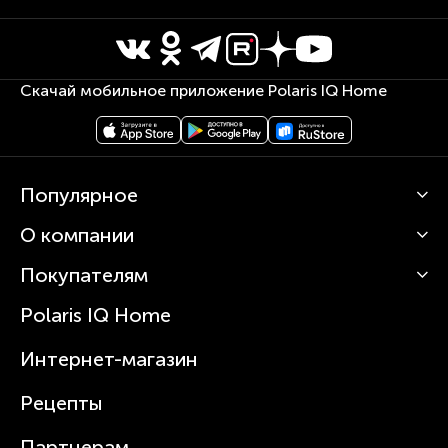
Скачай мобильное приложение Polaris IQ Home
Популярное
О компании
Кофемашины
Роботы-пылесосы
Покупателям
О Polaris
Вертикальные пылесосы
Новости
Зубные щетки и ирригаторы
Polaris IQ Home
Сервисные центры
Статьи
Чайники
Гарантийное обслуживание
Интернет-магазин
Увлажнители
Где купить
Блендеры и миксеры
Рецепты
Посуда
Партнерам