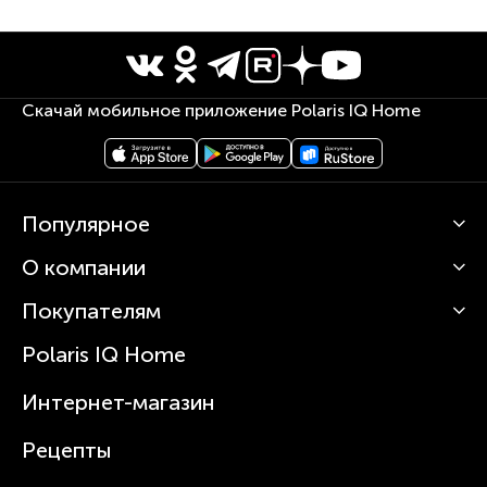
Гарантия - 3 года.
Скачай мобильное приложение Polaris IQ Home
Популярное
О компании
Кофемашины
Роботы-пылесосы
Покупателям
О Polaris
Вертикальные пылесосы
Новости
Зубные щетки и ирригаторы
Polaris IQ Home
Сервисные центры
Статьи
Чайники
Гарантийное обслуживание
Интернет-магазин
Увлажнители
Где купить
Блендеры и миксеры
Рецепты
Посуда