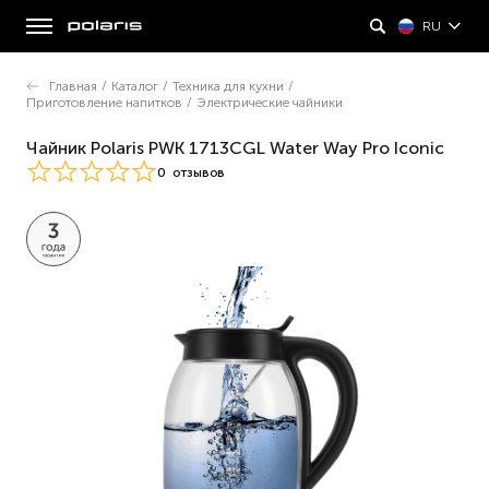
RU
Главная
/
Каталог
/
Техника для кухни
/
Приготовление напитков
/
Электрические чайники
Чайник Polaris PWK 1713CGL Water Way Pro Iconic
0
отзывов