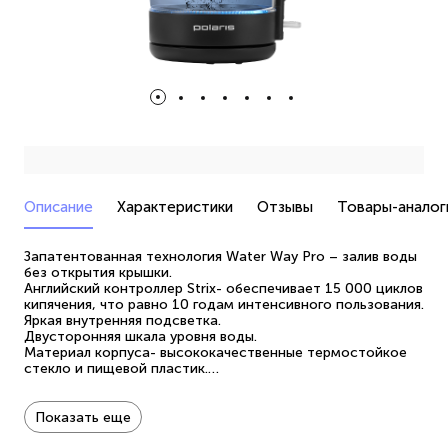
Описание
Характеристики
Отзывы
Товары-аналог
Запатентованная технология Water Way Pro – залив воды
без открытия крышки.
Английский контроллер Strix- обеспечивает 15 000 циклов
кипячения, что равно 10 годам интенсивного пользования.
Яркая внутренняя подсветка.
Двусторонняя шкала уровня воды.
Материал корпуса- высококачественные термостойкое
стекло и пищевой пластик.
Автоматический и ручной выключатель.
Блокировка включения без воды.
Мощность 1850- 2200 Вт.
Показать еще
Объем - 1,8 л.