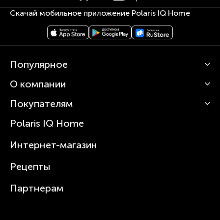
Скачай мобильное приложение Polaris IQ Home
Популярное
О компании
Кофемашины
Роботы-пылесосы
Покупателям
О Polaris
Вертикальные пылесосы
Новости
Зубные щетки и ирригаторы
Polaris IQ Home
Сервисные центры
Статьи
Чайники
Гарантийное обслуживание
Интернет-магазин
Увлажнители
Где купить
Блендеры и миксеры
Рецепты
Посуда
Партнерам