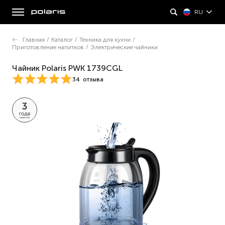
RU
Главная
/
Каталог
/
Техника для кухни
/
Приготовление напитков
/
Электрические чайники
Чайник Polaris PWK 1739CGL
34
отзыва