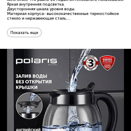
Яркая внутренняя подсветка.
Двусторонняя шкала уровня воды.
Материал корпуса- высококачественные термостойкое
стекло и нержавеющая сталь.
Автоматический и ручной выключатель.
Блокировка включения без воды.
Мощность 1850- 2200 Вт.
Показать еще
Объем - 1,8 л.
Гарантия - 3 года.