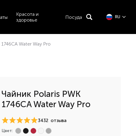
Красота и
аты
Посуда
RU
здоровье
K 1746CA Water Way Pro
Чайник Polaris PWK
1746CA Water Way Pro
3432
отзыва
Цвет: