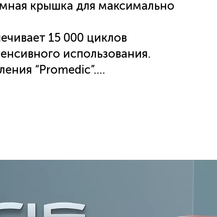
емная крышка для максимально
печивает 15 000 циклов
тенсивного использования.
ления “Promedic”.
и, легка в очистке.
ржавеющей стали.
 дизайн-бюро.
етру прибора.