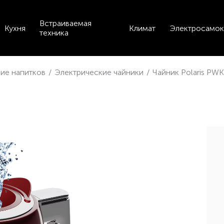
Встраиваемая
Кухня
Климат
Электросамок
техника
ие напитков
/
Электрические чайники
/
Чайник Polaris PW