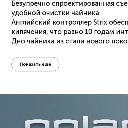
Безупречно спроектированная съ
удобной очистки чайника.
Английский контроллер Strix обес
кипячения, что равно 10 годам ин
Дно чайника из стали нового поко
Сталь устойчива к термодеформаци
Корпус из высококачественной не
Показать еще
Шкала контроля уровня воды.
Фирменная ручка от итальянского
Яркая внешняя подсветка по диам
Блокировка включения без воды.