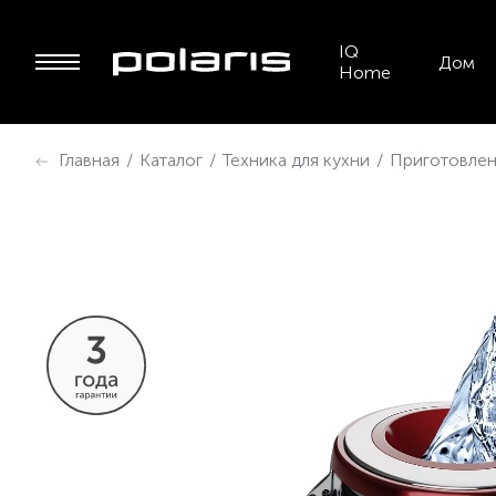
IQ
Дом
Home
Главная
/
Каталог
/
Техника для кухни
/
Приготовлен