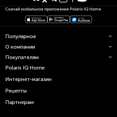
Скачай мобильное приложение Polaris IQ Home
Популярное
О компании
Кофемашины
Роботы-пылесосы
Покупателям
О Polaris
Вертикальные пылесосы
Новости
Зубные щетки и ирригаторы
Polaris IQ Home
Сервисные центры
Статьи
Чайники
Гарантийное обслуживание
Интернет-магазин
Увлажнители
Где купить
Блендеры и миксеры
Рецепты
Посуда
Партнерам