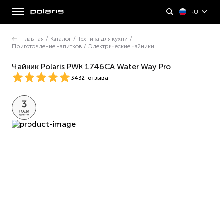
RU
Главная
/
Каталог
/
Техника для кухни
/
Приготовление напитков
/
Электрические чайники
Чайник Polaris PWK 1746CA Water Way Pro
3432
отзыва