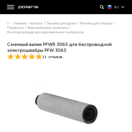
RU
Главная
/
Каталог
/
Техника для дома
/
Техника для уборки
/
Пылесосы
/
Вертикальные пылесосы
/
Комплектующие для вертикальных пылесосов
Сменный валик PFWR 3065 для беспроводной
электрошвабры PFW 3065
11
отзывов