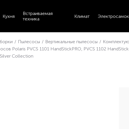
Встраиваемая
Кухня
Климат
Электросамок
техника
уборки
/
Пылесосы
/
Вертикальные пылесосы
/
Комплектую
сосов Polaris PVCS 1101 HandStickPRO, PVCS 1102 HandSti
lver Collection