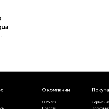
O
qua
од в зависимости от
а.
а.
ое
О компании
Покупа
О Polaris
Сервисные
осы
Новости
Гарантийн