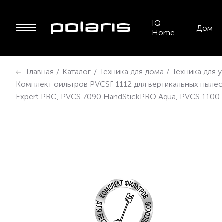
IQ
Дом
Home
Главная
/
Каталог
/
Техника для дома
/
Техника для 
Комплект фильтров PVCSF 1112 для вертикальных пыле
Expert PRO, PVCS 7090 HandStickPRO Aqua, PVCS 1100 Si