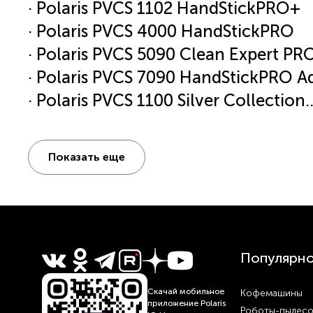
· Polaris PVCS 1102 HandStickPRO+
· Polaris PVCS 4000 HandStickPRO
· Polaris PVCS 5090 Clean Expert PR
· Polaris PVCS 7090 HandStickPRO A
· Polaris PVCS 1100 Silver Collection
Рекомендуется менять 1- 4 раз в г
интенсивности использования.
Показать еще
Увеличивает срок службы пылесос
Повышает качество уборки в 2 раз
Популярн
Скачай мобильное
Кофемашины
приложение Polaris
Роботы-пылес