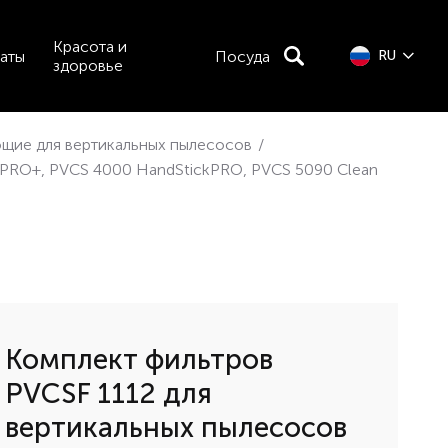
Красота и
аты
Посуда
RU
здоровье
щие для вертикальных пылесосов
/
ckPRO+, PVCS 4000 HandStickPRO, PVCS 5090 Clean
Комплект фильтров
PVCSF 1112 для
вертикальных пылесосов