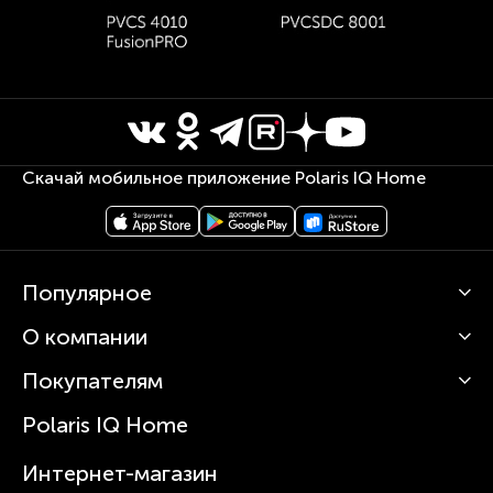
Скачай мобильное приложение Polaris IQ Home
Популярное
О компании
Кофемашины
Роботы-пылесосы
Покупателям
О Polaris
Вертикальные пылесосы
Новости
Зубные щетки и ирригаторы
Polaris IQ Home
Сервисные центры
Статьи
Чайники
Гарантийное обслуживание
Интернет-магазин
Увлажнители
Где купить