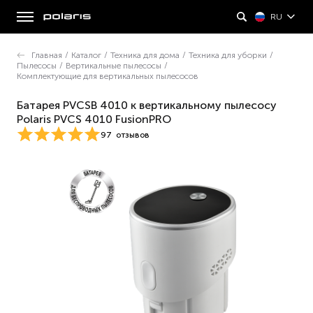
RU
Главная
/
Каталог
/
Техника для дома
/
Техника для уборки
/
Пылесосы
/
Вертикальные пылесосы
/
Комплектующие для вертикальных пылесосов
Батарея PVCSB 4010 к вертикальному пылесосу
Polaris PVCS 4010 FusionPRO
97
отзывов