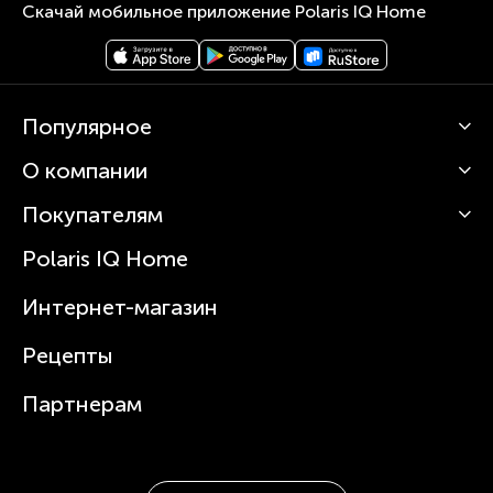
Скачай мобильное приложение Polaris IQ Home
Популярное
О компании
Кофемашины
Роботы-пылесосы
Покупателям
О Polaris
Вертикальные пылесосы
Новости
Зубные щетки и ирригаторы
Polaris IQ Home
Сервисные центры
Статьи
Чайники
Гарантийное обслуживание
Интернет-магазин
Увлажнители
Где купить
Блендеры и миксеры
Рецепты
Посуда
Партнерам