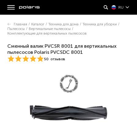
RU
Главная
/
Каталог
/
Техника для дома
/
Техника для уборки
/
Пылесосы
/
Вертикальные пылесосы
/
Комплектующие для вертикальных пылесосов
Сменный валик PVCSR 8001 для вертикальных
пылесосов Polaris PVCSDC 8001
50
отзывов