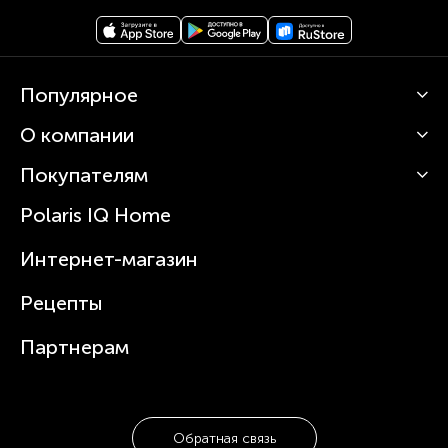
Популярное
О компании
Кофемашины
Роботы-пылесосы
Покупателям
О Polaris
Вертикальные пылесосы
Новости
Зубные щетки и ирригаторы
Polaris IQ Home
Сервисные центры
Статьи
Чайники
Гарантийное обслуживание
Интернет-магазин
Увлажнители
Где купить
Блендеры и миксеры
Рецепты
Посуда
Партнерам
Обратная связь