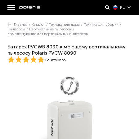
RU
Главная
/
Каталог
/
Техника для дома
/
Техника для уборки
/
Пылесосы
/
Вертикальные пылесосы
/
Комплектующие для вертикальных пылесосов
Батарея PVCWB 8090 к моющему вертикальному
пылесосу Polaris PVCW 8090
12
отзывов