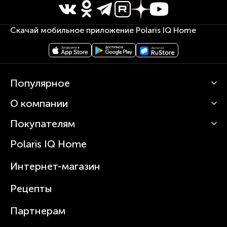
Скачай мобильное приложение Polaris IQ Home
Популярное
О компании
Кофемашины
Роботы-пылесосы
Покупателям
О Polaris
Вертикальные пылесосы
Новости
Зубные щетки и ирригаторы
Polaris IQ Home
Сервисные центры
Статьи
Чайники
Гарантийное обслуживание
Интернет-магазин
Увлажнители
Где купить
Блендеры и миксеры
Рецепты
Посуда
Партнерам