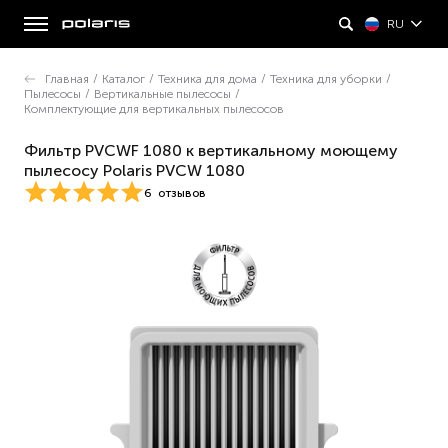
RU
Главная
/
Каталог
/
Техника для дома
/
Техника для уборки
/
Пылесосы
/
Вертикальные пылесосы
/
Комплектующие для вертикальных пылесосов
Фильтр PVCWF 1080 к вертикальному моющему
пылесосу Polaris PVCW 1080
6
отзывов