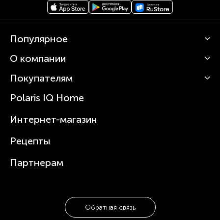
Популярное
О компании
Кофемашины
Роботы-пылесосы
Покупателям
О Polaris
Вертикальные пылесосы
Новости
Зубные щетки и ирригаторы
Polaris IQ Home
Сервисные центры
Статьи
Чайники
Гарантийное обслуживание
Интернет-магазин
Увлажнители
Где купить
Блендеры и миксеры
Рецепты
Посуда
Партнерам
Обратная связь