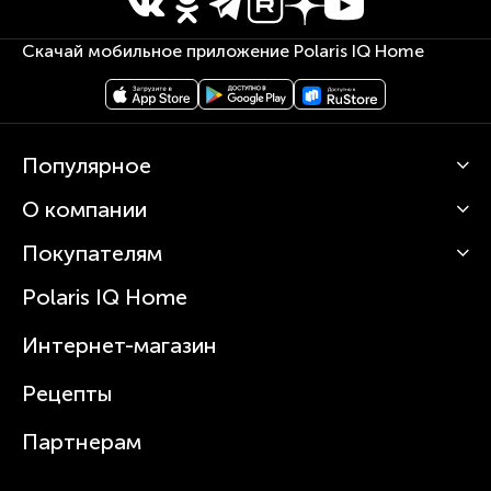
Скачай мобильное приложение Polaris IQ Home
Популярное
О компании
Кофемашины
Роботы-пылесосы
Покупателям
О Polaris
Вертикальные пылесосы
Новости
Зубные щетки и ирригаторы
Polaris IQ Home
Сервисные центры
Статьи
Чайники
Гарантийное обслуживание
Интернет-магазин
Увлажнители
Где купить
Блендеры и миксеры
Рецепты
Посуда
Партнерам