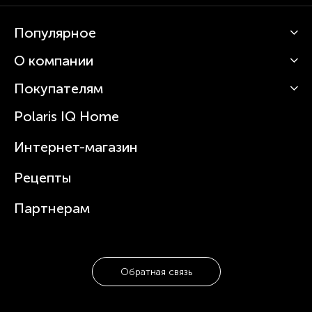
Популярное
О компании
Кофемашины
Роботы-пылесосы
Покупателям
О Polaris
Вертикальные пылесосы
Новости
Зубные щетки и ирригаторы
Polaris IQ Home
Сервисные центры
Статьи
Чайники
Гарантийное обслуживание
Интернет-магазин
Увлажнители
Где купить
Блендеры и миксеры
Рецепты
Посуда
Партнерам
Обратная связь