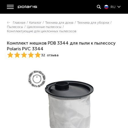
RU
Главная
/
Каталог
/
Техника для дома
/
Техника для уборки
/
Пылесосы
/
Циклонные пылесосы
/
Комплектующие для циклонных пылесосов
Комплект мешков PDB 3344 для пыли к пылесосу
Polaris PVC 3344
32
отзыва