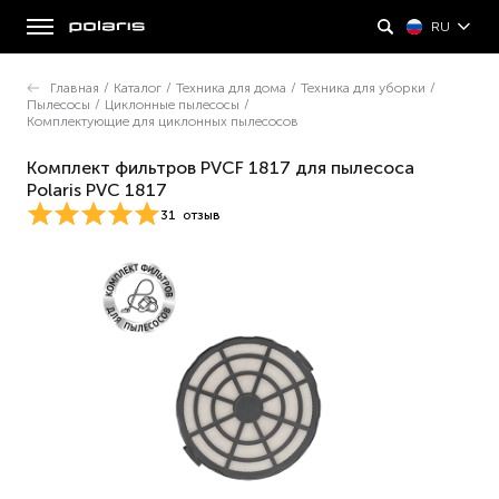
RU
Главная
/
Каталог
/
Техника для дома
/
Техника для уборки
/
Пылесосы
/
Циклонные пылесосы
/
Комплектующие для циклонных пылесосов
Комплект фильтров PVCF 1817 для пылесоса
Polaris PVC 1817
31
отзыв