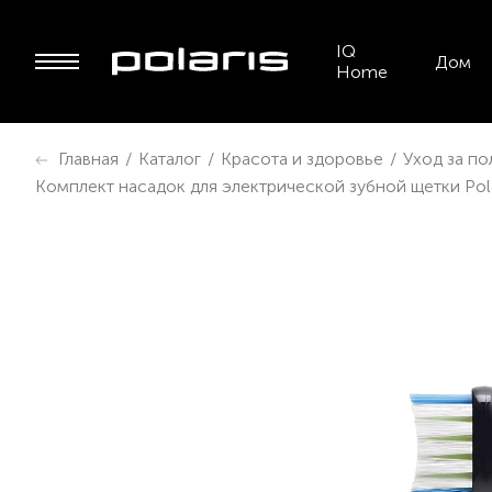
IQ
Дом
Home
Главная
/
Каталог
/
Красота и здоровье
/
Уход за по
Комплект насадок для электрической зубной щетки Pola