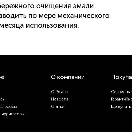
бережного очищения эмали.
зводить по мере механического
 месяца использования.
ое
О компании
Покупа
О Polaris
Сервисные
осы
Новости
Гарантийн
пылесосы
Статьи
Где купить
и ирригаторы