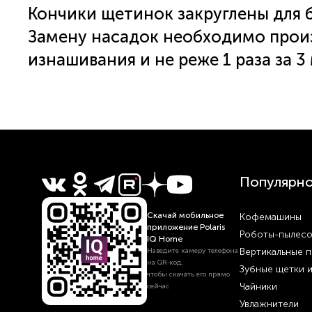
Кончики щетинок закруглены для 
Замену насадок необходимо прои
изнашивания и не реже 1 раза за 3
Популярн
Скачай мобильное
Кофемашины
приложение Polaris
Роботы-пылес
IQ Home
Вертикальные 
Наведите камеру телефона
на QR‑код,
Зубные щетки 
чтобы скачать его прямо
Чайники
сейчас
Увлажнители