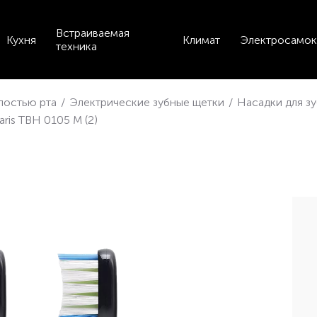
Встраиваемая
Кухня
Климат
Электросамок
техника
лостью рта
/
Электрические зубные щетки
/
Насадки для з
ris TBH 0105 M (2)