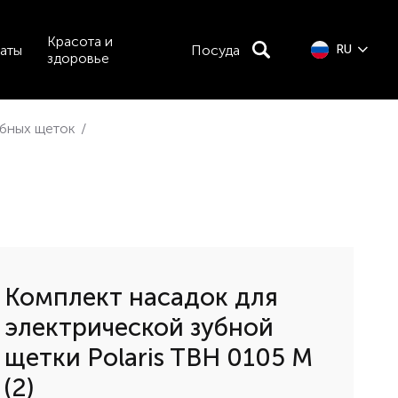
Красота и
аты
Посуда
RU
здоровье
убных щеток
/
Комплект насадок для
электрической зубной
щетки Polaris TBH 0105 M
(2)