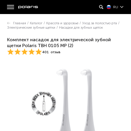
RU
Главная
/
Каталог
/
Красота и здоровье
/
Уход за полостью рта
/
Электрические зубные щетки
/
Насадки для зубных щеток
Комплект насадок для электрической зубной
щетки Polaris TBH 0105 MP (2)
401
отзыв