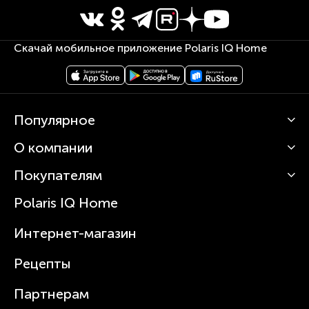
Скачай мобильное приложение Polaris IQ Home
Популярное
О компании
Кофемашины
Роботы-пылесосы
Покупателям
О Polaris
Вертикальные пылесосы
Новости
Зубные щетки и ирригаторы
Polaris IQ Home
Сервисные центры
Статьи
Чайники
Гарантийное обслуживание
Интернет-магазин
Увлажнители
Где купить
Блендеры и миксеры
Рецепты
Посуда
Партнерам