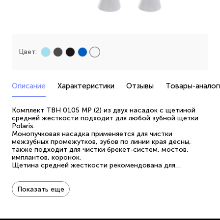
Цвет:
Описание
Характеристики
Отзывы
Товары-аналог
Комплект TBH 0105 MP (2) из двух насадок с щетиной
средней жесткости подходит для любой зубной щетки
Polaris.
Монопучковая насадка применяется для чистки
межзубных промежутков, зубов по линии края десны,
также подходит для чистки брекет-систем, мостов,
имплантов, коронок.
Щетина средней жесткости рекомендована для
здоровых зубов и десен.
Кончики щетинок закруглены для бережного очищения
эмали.
Показать еще
Замену насадок необходимо производить по мере
механического изнашивания и не реже 1 раза за 3 месяца
использования.