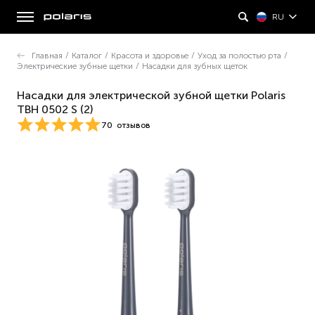
RU
Главная
/
Каталог
/
Красота и здоровье
/
Уход за полостью рта
/
Электрические зубные щетки
/
Насадки для зубных щеток
Насадки для электрической зубной щетки Polaris
TBH 0502 S (2)
70
отзывов