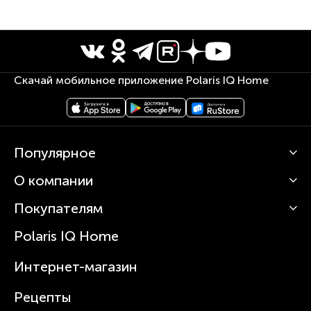
Скачай мобильное приложение Polaris IQ Home
Популярное
О компании
Кофемашины
Роботы-пылесосы
Покупателям
О Polaris
Вертикальные пылесосы
Новости
Зубные щетки и ирригаторы
Polaris IQ Home
Сервисные центры
Статьи
Чайники
Гарантийное обслуживание
Интернет-магазин
Увлажнители
Где купить
Блендеры и миксеры
Рецепты
Посуда