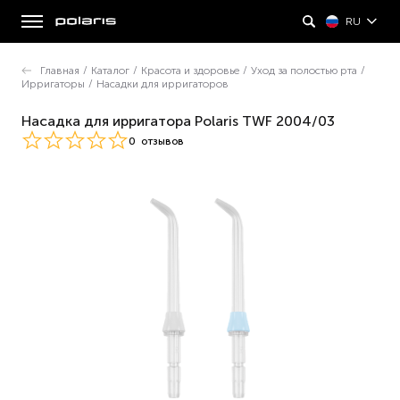
RU
Главная
/
Каталог
/
Красота и здоровье
/
Уход за полостью рта
/
Ирригаторы
/
Насадки для ирригаторов
Насадка для ирригатора Polaris TWF 2004/03
0
отзывов