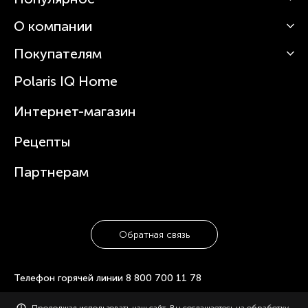
О компании
Кофемашины
Роботы-пылесосы
Покупателям
О Polaris
Вертикальные пылесосы
Новости
Зубные щетки и ирригаторы
Polaris IQ Home
Сервисные центры
Статьи
Чайники
Гарантийное обслуживание
Интернет-магазин
Увлажнители
Где купить
Блендеры и миксеры
Рецепты
Посуда
Партнерам
Обратная связь
Телефон горячей линии
8 800 700 11 78