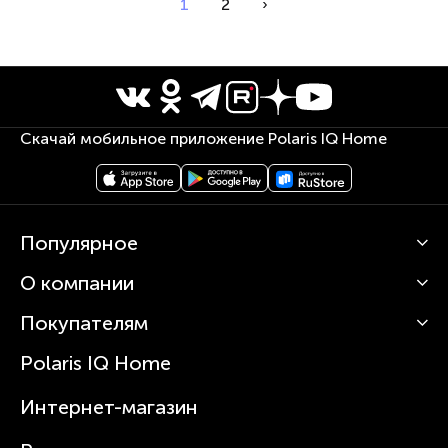
1
2
›
Скачай мобильное приложение Polaris IQ Home
Популярное
О компании
Кофемашины
Роботы-пылесосы
Покупателям
О Polaris
Вертикальные пылесосы
Новости
Зубные щетки и ирригаторы
Polaris IQ Home
Сервисные центры
Статьи
Чайники
Гарантийное обслуживание
Интернет-магазин
Увлажнители
Где купить
Блендеры и миксеры