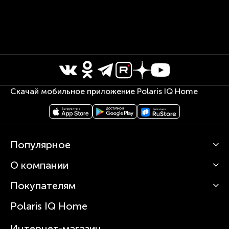
Скачай мобильное приложение Polaris IQ Home
Популярное
О компании
Кофемашины
Роботы-пылесосы
Покупателям
О Polaris
Вертикальные пылесосы
Новости
Зубные щетки и ирригаторы
Polaris IQ Home
Сервисные центры
Статьи
Чайники
Гарантийное обслуживание
Интернет-магазин
Увлажнители