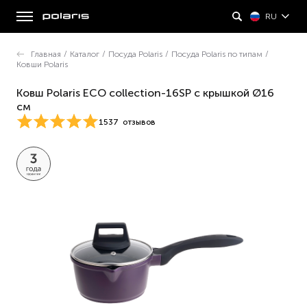
RU
Главная
/
Каталог
/
Посуда Polaris
/
Посуда Polaris по типам
/
Ковши Polaris
Ковш Polaris ECO collection-16SP с крышкой Ø16
см
1537
отзывов