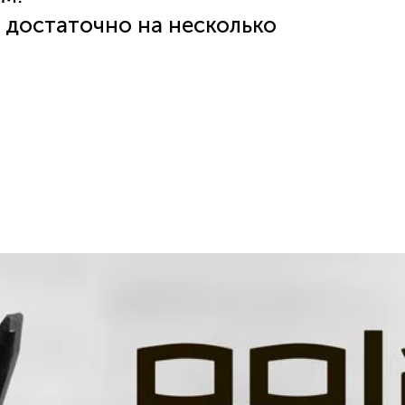
 достаточно на несколько
ки.
иммер для стрижки волос (3-12
бороды/усов, мини-бритва,
 стрижек, для удаления волос в
ия и подзарядки.