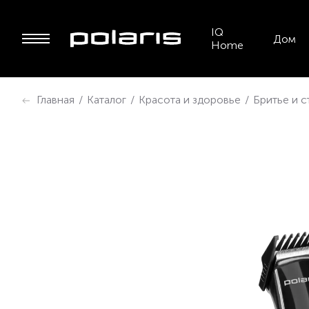
IQ
Дом
Home
Главная
/
Каталог
/
Красота и здоровье
/
Бритье и 