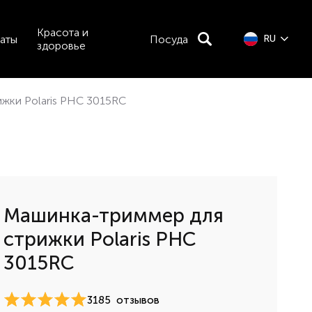
Красота и
аты
Посуда
RU
здоровье
жки Polaris PHC 3015RC
Машинка-триммер для
стрижки Polaris PHC
3015RC
3185
отзывов