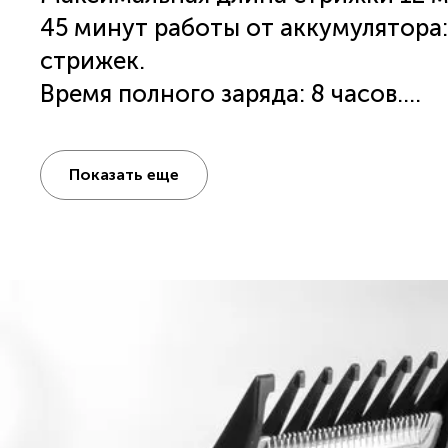
45 минут работы от аккумулятора:
стрижек.
Время полного заряда: 8 часов.
Расческа, масло, щеточка для чист
Сетевой шнур для подзарядки.
Показать еще
В комплекте насадки: широкий тр
мм), узкий триммер для стрижки 
триммер для фигурных и детальных
носу и ушах, подставка для хранен
Адаптер 100 - 240 В.