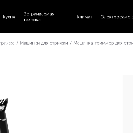
Встраиваемая
Кухня
Климат
Электросамок
техника
стрижка
/
Машинки для стрижки
/
Машинка-триммер для стри