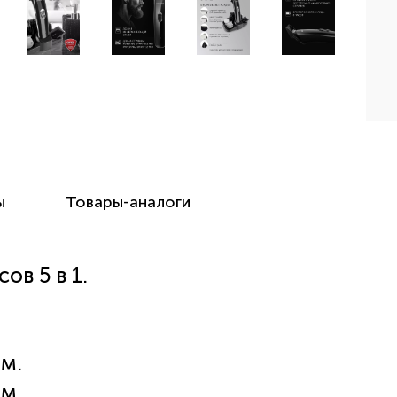
ы
Товары-аналоги
в 5 в 1.
м.
м.