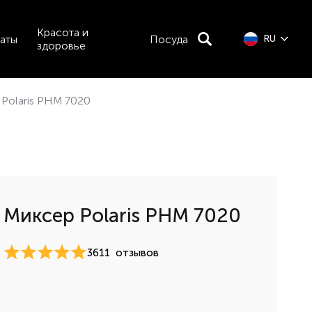
Красота и
аты
Посуда
RU
здоровье
Polaris PHM 7020
Миксер Polaris PHM 7020
3611
отзывов