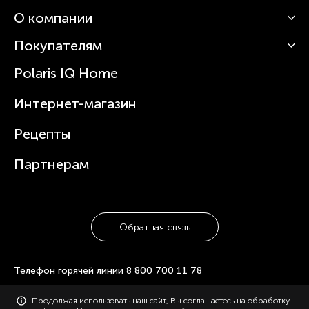
О компании
Кофемашины
Роботы-пылесосы
Покупателям
О Polaris
Вертикальные пылесосы
Новости
Зубные щетки и ирригаторы
Polaris IQ Home
Сервисные центры
Статьи
Чайники
Гарантийное обслуживание
Интернет-магазин
Увлажнители
Где купить
Блендеры и миксеры
Рецепты
Посуда
Партнерам
Обратная связь
Телефон горячей линии
8 800 700 11 78
Продолжая использовать наш сайт, Вы соглашаетесь на обработку
© 2006-2026 «Polaris». Все права защищены. Использование