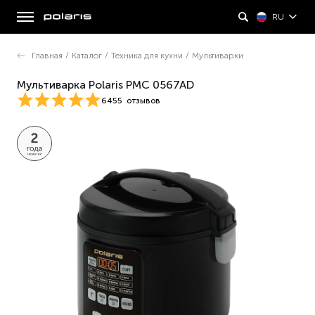
RU
Главная
/
Каталог
/
Техника для кухни
/
Мультиварки
Мультиварка Polaris PMC 0567AD
6455
отзывов