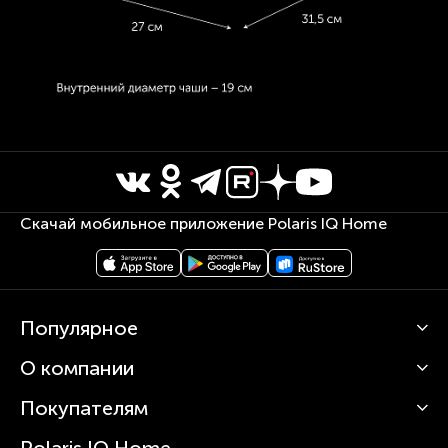
Скачай мобильное приложение Polaris IQ Home
Популярное
О компании
Кофемашины
Роботы-пылесосы
Покупателям
О Polaris
Вертикальные пылесосы
Новости
Зубные щетки и ирригаторы
Polaris IQ Home
Сервисные центры