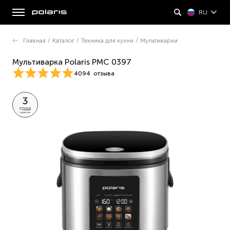
RU
Главная
/
Каталог
/
Техника для кухни
/
Мультиварки
Мультиварка Polaris PMC 0397
4094
отзыва