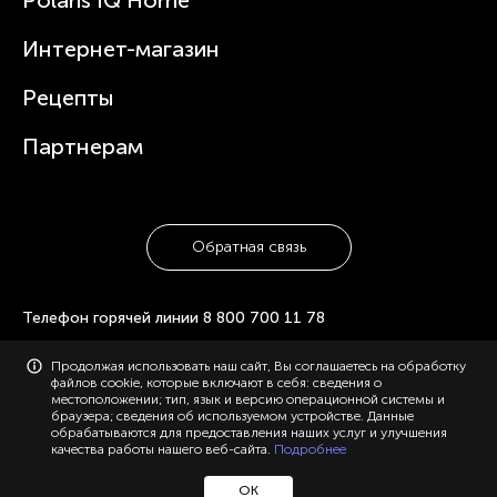
Статьи
Чайники
Гарантийное обслуживание
Интернет-магазин
Увлажнители
Где купить
Блендеры и миксеры
Рецепты
Посуда
Партнерам
Обратная связь
Телефон горячей линии
8 800 700 11 78
© 2006-2026 «Polaris». Все права защищены. Использование
Продолжая использовать наш сайт, Вы соглашаетесь на обработку
материалов с сайта polaris.ru возможно только с разрешения
файлов cookie, которые включают в себя: сведения о
администрации, с указанием активной ссылки на сайт.
местоположении; тип, язык и версию операционной системы и
Конфиденциальность
Карта сайта
браузера; сведения об используемом устройстве. Данные
обрабатываются для предоставления наших услуг и улучшения
качества работы нашего веб-сайта.
Подробнее
ОК