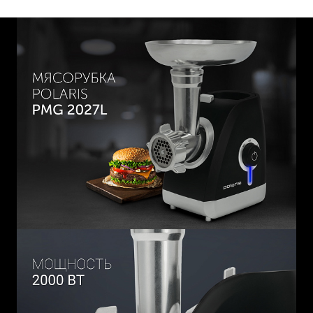
мощность позволяет перерабатывать до 2 кг фарша в
минуту.
Многофункциональный девайс позволяет расширить ваши
кулинарные возможности. Вы с легкостью сможете
приготовить разнообразные блюда из домашнего фарша
высокой консистенции: котлеты, сосиски, нежнейшие
колбасы, пельмени или голубцы.
Овощерезка с тремя барабанами значительно облегчит и
ускорит процесс приготовления салатов, супов и других
блюд, Вы сможете легко измельчить морковь, свеклу,
яблоки, капусту, кабачки.
В набор входят:
Два круглых диска из нержавеющей стали (5 мм и 7 мм)
для приготовления фарша. Сменные стальные насадки
гарантируют долговечность и надежность.
- Овощерезка с тремя барабанами разной формы для
шинковки, нарезки и терки овощей.
- Металический лоток - чаша.
- Пластиковый пресс - толкатель.
Корпус устройства выполнен из высококачественного
пластика, устойчивого к ударам и деформации. Сбоку
корпуса расположен переключатель скоростей со
светодиодной LED подсветкой. Упрощенное
механическое управление на одной скорости
обеспечивает удобство и безопасность. Режим реверса