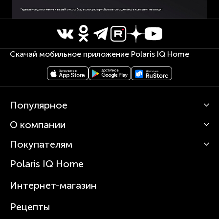
Скачай мобильное приложение Polaris IQ Home
Популярное
О компании
Кофемашины
Роботы-пылесосы
Покупателям
О Polaris
Вертикальные пылесосы
Новости
Зубные щетки и ирригаторы
Polaris IQ Home
Сервисные центры
Статьи
Чайники
Гарантийное обслуживание
Интернет-магазин
Увлажнители
Где купить
Блендеры и миксеры
Рецепты
Посуда