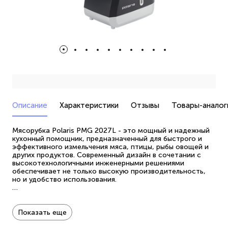
Описание
Характеристики
Отзывы
Товары-аналог
Мясорубка Polaris PMG 2027L - это мощный и надежный
кухонный помощник, предназначенный для быстрого и
эффективного измельчения мяса, птицы, рыбы овощей и
других продуктов. Современный дизайн в сочетании с
высокотехнологичными инженерными решениями
обеспечивает не только высокую производительность,
но и удобство использования.
Технология PROtect+ обеспечивает надежную защиту
двигателя от перегрузок и преждевременного износа.
Мощный мотор 2000 Вт обеспечивает быструю и
Показать еще
эффективную работу электромясорубки. Высокая