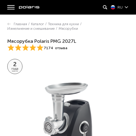
RU
Главная
/
Каталог
/
Техника для кухни
/
Измельчение и смешивание
/
Мясорубки
Мясорубка Polaris PMG 2027L
7174
отзыва