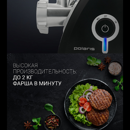
позволяет легко устраняет засоры, предотвращая
перегрузку и повреждение устройства. Прорезиненные
ножки гарантируют устойчивость на рабочей
поверхности, предотвращая вибрацию во время работы.
Удобная ручка для переноски обеспечивает комфортное
перемещение мясорубки.
Приготовление блюд станет проще и приятнее с
помощью универсальной электрической мясорубки от
Поларис!