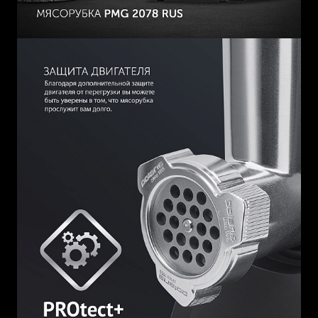
входят:
1) Два круглых диска из нержавеющей стали (5 мм и 7 мм)
для приготовления фарша разной консистенции.
2) Насадки для изготовления колбас и кеббе.
3) Пластиковый лоток - чаша.
4) Пресс - толкатель.
Порадуйте семью и гостей блюдами ресторанного
уровня, приготовленными своими руками. Наслаждайтесь
процессом и результатом вместе с Поларис!