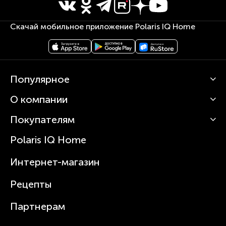
Скачай мобильное приложение Polaris IQ Home
Популярное
О компании
Кофемашины
Роботы-пылесосы
Покупателям
О Polaris
Вертикальные пылесосы
Новости
Зубные щетки и ирригаторы
Polaris IQ Home
Сервисные центры
Статьи
Чайники
Гарантийное обслуживание
Интернет-магазин
Увлажнители
Где купить
Блендеры и миксеры
Рецепты
Посуда
Партнерам