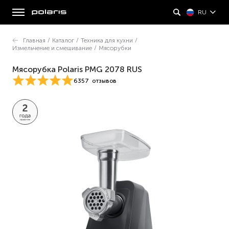
RU
Главная
/
Каталог
/
Техника для кухни
/
Измельчение и смешивание
/
Мясорубки
Мясорубка Polaris PMG 2078 RUS
6357
отзывов