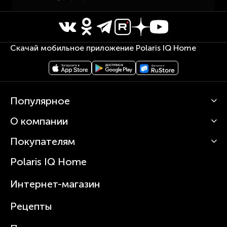
Скачай мобильное приложение Polaris IQ Home
Популярное
О компании
Кофемашины
Роботы-пылесосы
Покупателям
О Polaris
Вертикальные пылесосы
Новости
Зубные щетки и ирригаторы
Polaris IQ Home
Сервисные центры
Статьи
Чайники
Гарантийное обслуживание
Интернет-магазин
Увлажнители
Где купить
Блендеры и миксеры
Рецепты
Посуда