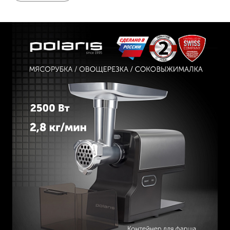
7 мм) для приготовления фарша различной консистенции.
Также имеется функция реверс, которая помогает
быстро, не разбирая мясорубку, прочистить ее от
застрявших кусочков мяса и жил.
Дополнительно в комплект входят насадки для
приготовления колбас, кеббе и овощерезка с 4-мя
барабанами (мелкая терка, крупная терка, терка для
шинковки, терка для драников).
Для обеспечения безопасности мясорубка оснащена
защитой двигателя от перегрузки PROtect+, поэтому вы
можете быть уверены в том, что она прослужит вам
долго.
Простота сборки и эксплуатации делает ее незаменимым
помощником на кухне.
Гарантия 2 года.