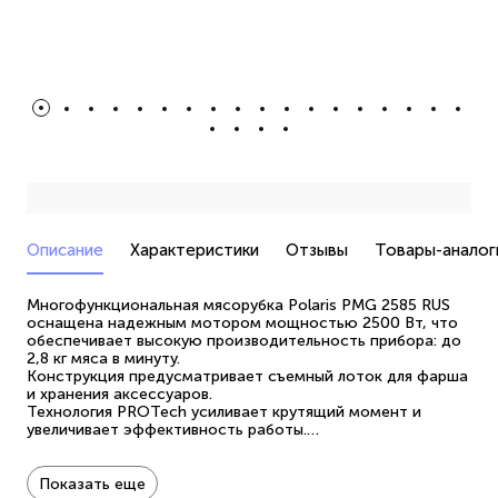
Описание
Характеристики
Отзывы
Товары-аналог
Многофункциональная мясорубка Polaris PMG 2585 RUS
оснащена надежным мотором мощностью 2500 Вт, что
обеспечивает высокую производительность прибора: до
2,8 кг мяса в минуту.
Конструкция предусматривает съемный лоток для фарша
и хранения аксессуаров.
Технология PROTech усиливает крутящий момент и
увеличивает эффективность работы.
Надежная конструкция со стальной системой креплений
PROMETAL.
В комплект входят 3 диска из нержавеющей стали (3, 5 и
Показать еще