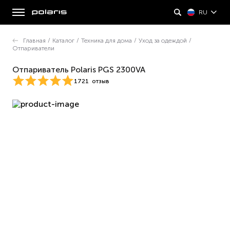
RU
Главная
/
Каталог
/
Техника для дома
/
Уход за одеждой
/
Отпариватели
Отпариватель Polaris PGS 2300VA
1721
отзыв