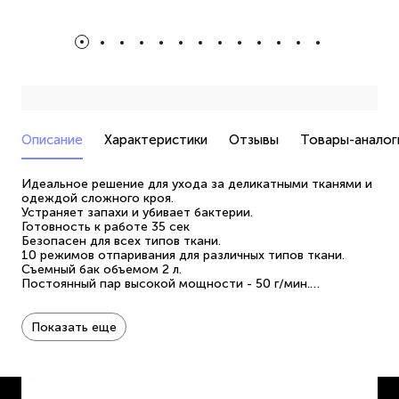
Описание
Характеристики
Отзывы
Товары-аналог
Идеальное решение для ухода за деликатными тканями и
одеждой сложного кроя.
Устраняет запахи и убивает бактерии.
Готовность к работе 35 сек
Безопасен для всех типов ткани.
10 режимов отпаривания для различных типов ткани.
Съемный бак объемом 2 л.
Постоянный пар высокой мощности - 50 г/мин.
Аксессуары в комплекте:
- Гладильная доска ComfyBoard PRO
- 2 терморукавицы
Показать еще
Мощность 2400 Вт