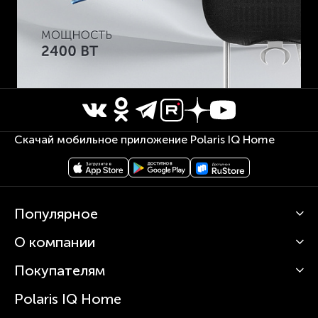
Скачай мобильное приложение Polaris IQ Home
Популярное
О компании
Кофемашины
Роботы-пылесосы
Покупателям
О Polaris
Вертикальные пылесосы
Новости
Зубные щетки и ирригаторы
Polaris IQ Home
Сервисные центры
Статьи
Чайники
Гарантийное обслуживание