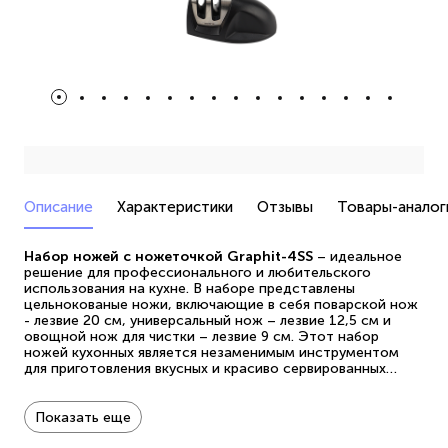
Описание
Характеристики
Отзывы
Товары-аналог
Набор ножей с ножеточкой Graphit-4SS
– идеальное
решение для профессионального и любительского
использования на кухне. В наборе представлены
цельнокованые ножи, включающие в себя поварской нож
- лезвие 20 см, универсальный нож – лезвие 12,5 см и
овощной нож для чистки – лезвие 9 см. Этот набор
ножей кухонных является незаменимым инструментом
для приготовления вкусных и красиво сервированных
блюд.
Особенностью набора является двусторонняя заточка
Показать еще
лезвий, которая обеспечивает точность и легкость при