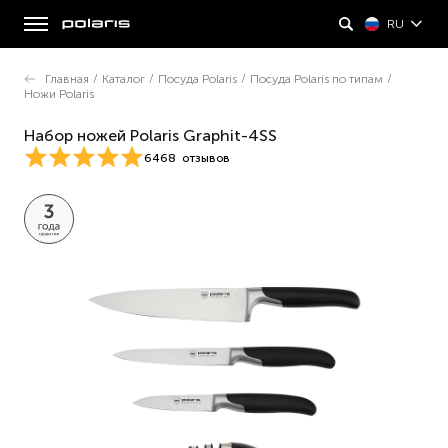
RU
Главная
/
Каталог
/
Посуда Polaris
/
Посуда Polaris по типам
/
Ножи Polaris
Набор ножей Polaris Graphit-4SS
6468
отзывов