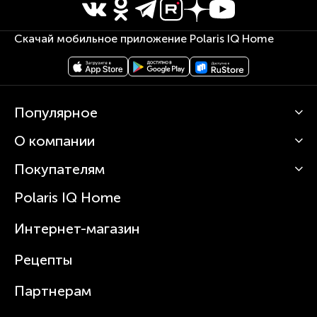
Скачай мобильное приложение Polaris IQ Home
Популярное
О компании
Кофемашины
Роботы-пылесосы
Покупателям
О Polaris
Вертикальные пылесосы
Новости
Зубные щетки и ирригаторы
Polaris IQ Home
Сервисные центры
Статьи
Чайники
Гарантийное обслуживание
Интернет-магазин
Увлажнители
Где купить
Блендеры и миксеры
Рецепты
Посуда
Партнерам