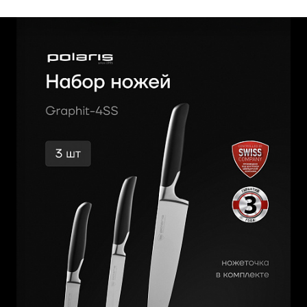
работе. Материал лезвия - нержавеющая сталь X30Cr13.
Каждая рукоятка выполнена из ABS пластика,
обладающего высокой прочностью и эргономичной
формой, что обеспечивает комфортное и безопасное
использование.
Уникальная трехэтапная технология закаливания,
известная как ICE HARDENING technology, придает
лезвиям особую прочность и долговечность. Точилка для
ножей, включенная в набор, также обладает
эргономичной формой и позволяет поддерживать лезвия
в идеальном состоянии.
Твердость по шкале Роквелла каждого ножа составляет
54±2 HRC, что гарантирует высокую сопротивляемость к
деформации. Каждое лезвие тщательно тестируется на
отсутствие дефектов, чтобы убедиться в соблюдении
технологий при изготовлении. Для сохранения этих
особенностей, мы не рекомендуем мыть ножи из
нержавеющей стали в посудомоечной машине.
Ножеточка от Polaris – универсальный помощник на
кухне, благодаря которому ваши ножи прослужат вам
долгое время.
Приобретая набор ножей Polaris, Вы получаете набор
профессиональных инструментов, которые будут служить
Вам долгое время и не потеряют своего первоначального