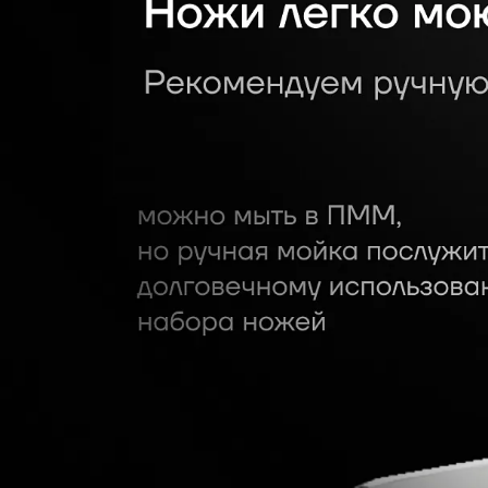
использование. Ножи из набора Po
технологию закаливания ICE HARD
чему они держат заточку и не де
интенсивном использовании.
Твердость ножей по шкале Роквелл
гарантирует их высокую сопроти
того, форма рукоятки ножей спец
эргономики, чтобы предоставить
время работы на кухне. Все лезвия
отсутствие дефектов, чтобы убед
при изготовлении. Для сохранения
рекомендуем мыть ножи из нержа