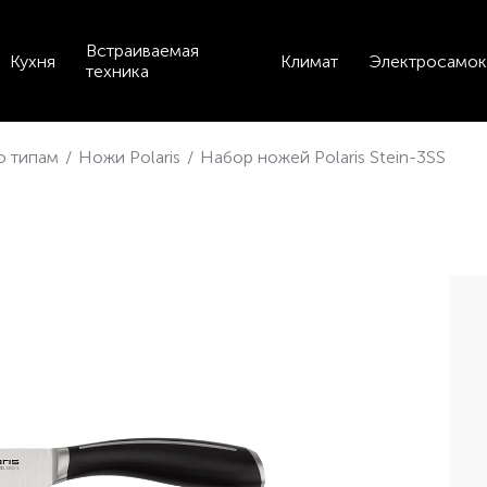
Встраиваемая
Кухня
Климат
Электросамок
техника
по типам
/
Ножи Polaris
/
Набор ножей Polaris Stein-3SS