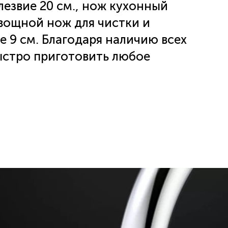
езвие 20 см., нож кухонный
овощной нож для чистки и
е 9 см. Благодаря наличию всех
быстро приготовить любое
s - двусторонняя заточка
зволяют вам быстро и аккуратно
елий - нержавеющая сталь
овечность и стойкость к
пластика, который не только
вает комфортное и безопасное