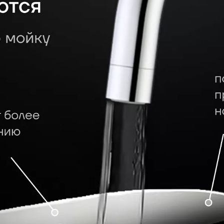
laris Stein прошли трехэтапную
ENING technology, благодаря
формируются даже при
а составляет 54±2 HRC, что
вляемость деформации. Кроме
иально разработана с учетом
 вам максимальный комфорт во
 ножей Polaris тестируются на
иться в соблюдении технологий
 этих особенностей, мы не
веющей стали в посудомоечной