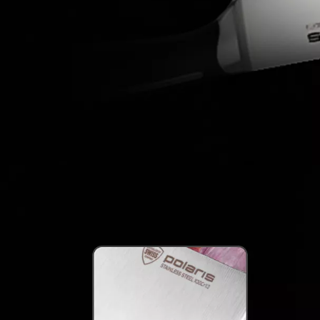
машине.
Набор ножей Polaris Stein предлаг
функциональность и долговечност
качества.
ПОСМОТРЕТЬ РЕКОМЕНДАЦИИ П