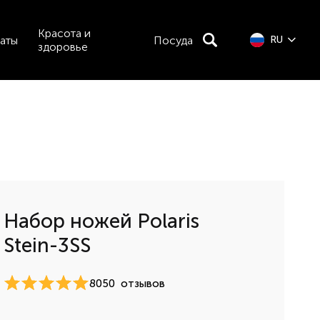
Красота и
аты
Посуда
RU
здоровье
Набор ножей Polaris
Stein-3SS
8050
отзывов