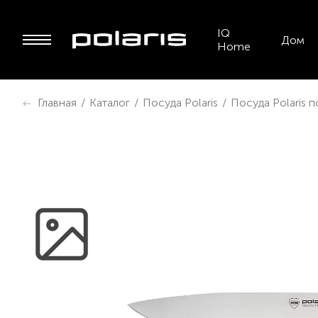
IQ
Дом
Home
Главная
/
Каталог
/
Посуда Polaris
/
Посуда Polaris 