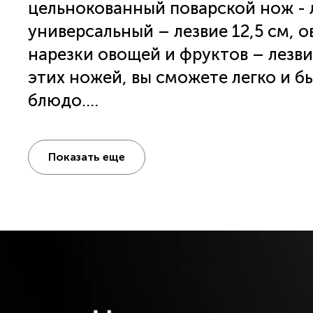
цельнокованный поварской нож - л
универсальный – лезвие 12,5 см, 
нарезки овощей и фруктов – лезви
этих ножей, вы сможете легко и 
блюдо.
Преимущества набора ножей Polari
Показать еще
лезвий. Благодаря этому, ножи по
нарезать продукты. Материал изд
X30Cr13, что гарантирует его долг
коррозии.
Рукоятка ножей выполнена из ABS 
приятен на ощупь, но и обеспечи