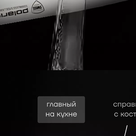
ает вам высокое качество,
ь своего первоначального
О УХОДУ