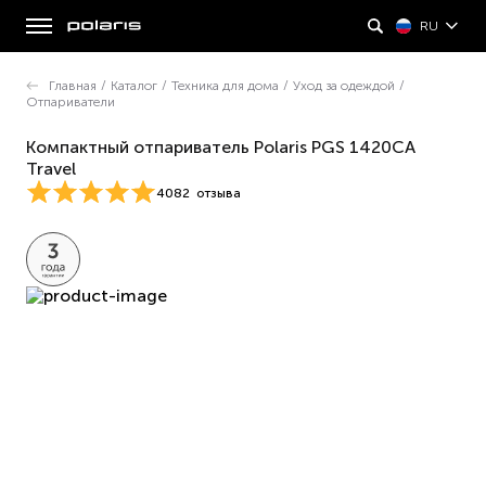
RU
Главная
/
Каталог
/
Техника для дома
/
Уход за одеждой
/
Отпариватели
Компактный отпариватель Polaris PGS 1420CA
Travel
4082
отзыва