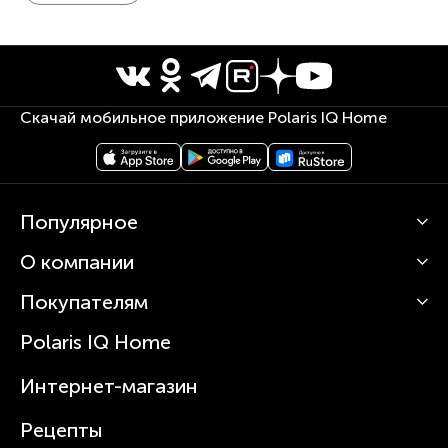
Мощность 1500 Вт
Скачай мобильное приложение Polaris IQ Home
Популярное
О компании
Кофемашины
Роботы-пылесосы
Покупателям
О Polaris
Вертикальные пылесосы
Новости
Зубные щетки и ирригаторы
Polaris IQ Home
Сервисные центры
Статьи
Чайники
Гарантийное обслуживание
Интернет-магазин
Увлажнители
Где купить
Блендеры и миксеры
Рецепты
Посуда