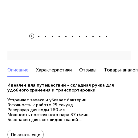
Описание
Характеристики
Отзывы
Товары-аналог
Идеален для путешествий - складная ручка для
удобного хранения и транспортировки
Устраняет запахи и убивает бактерии
Готовность к работе 25 секунд.
Резервуар для воды 160 мл.
Мощность постоянного пара 37 г/мин.
Безопасен для всех видов тканей.
Использование без гладильной доски.
Гарантия 3 года.
Шнур 1,8 метра.
Показать еще