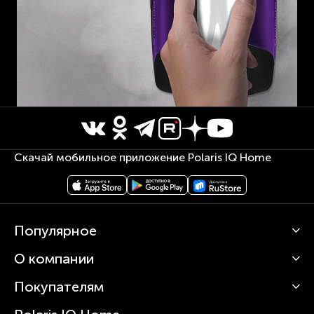
Скачай мобильное приложение Polaris IQ Home
Популярное
О компании
Кофемашины
Роботы-пылесосы
Покупателям
О Polaris
Вертикальные пылесосы
Новости
Зубные щетки и ирригаторы
Сервисные центры