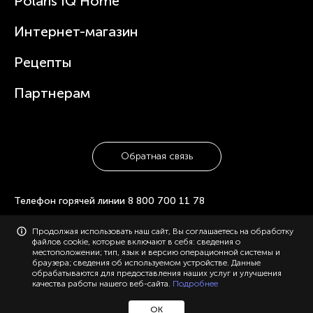
Polaris IQ Home
Статьи
Чайники
Гарантийное обслуживание
Интернет-магазин
Увлажнители
Где купить
Блендеры и миксеры
Рецепты
Посуда
Партнерам
Обратная связь
Телефон горячей линии
8 800 700 11 78
© 2006-2026 «Polaris». Все права защищены. Использование
Продолжая использовать наш сайт, Вы соглашаетесь на обработку
материалов с сайта polaris.ru возможно только с разрешения
файлов cookie, которые включают в себя: сведения о
администрации, с указанием активной ссылки на сайт.
местоположении; тип, язык и версию операционной системы и
Конфиденциальность
Карта сайта
браузера; сведения об используемом устройстве. Данные
обрабатываются для предоставления наших услуг и улучшения
качества работы нашего веб-сайта.
Подробнее
ОК