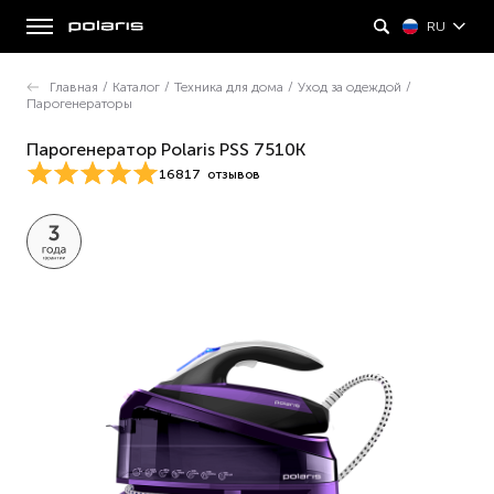
RU
Главная
/
Каталог
/
Техника для дома
/
Уход за одеждой
/
Парогенераторы
Парогенератор Polaris PSS 7510K
16817
отзывов