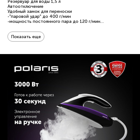
Резервуар для воды 1,5 л
Автоотключение
Удобный замок для переноски
-"паровой удар" до 400 г/мин
-мощность постоянного пара до 120 г/мин
-ECO-режим (до 60 г/мин)
Удобная фиксация парового шланга и шнура на базе
Гарантия 3 года
Показать еще