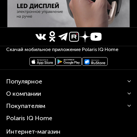
Скачай мобильное приложение Polaris IQ Home
Популярное
О компании
Кофемашины
Роботы-пылесосы
Покупателям
О Polaris
Вертикальные пылесосы
Новости
Зубные щетки и ирригаторы
Polaris IQ Home
Сервисные центры
Статьи
Чайники
Гарантийное обслуживание
Интернет-магазин
Увлажнители
Где купить