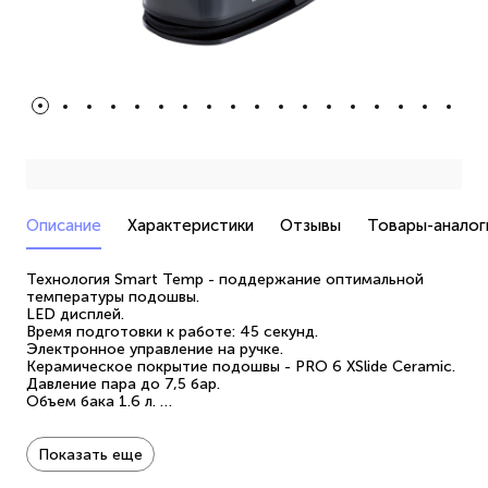
Описание
Характеристики
Отзывы
Товары-аналог
Технология Smart Temp - поддержание оптимальной
температуры подошвы.
LED дисплей.
Время подготовки к работе: 45 секунд.
Электронное управление на ручке.
Керамическое покрытие подошвы - PRO 6 XSlide Ceramic.
Давление пара до 7,5 бар.
Объем бака 1.6 л.
Долив воды во время глажки.
Автоотключение.
Индикация нехватки воды.
Показать еще
Режимы работы: сухое глажение; "паровой удар" до 450 г/