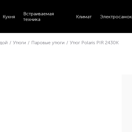
Встраиваемая
Кухня
Климат
Электросамок
техника
ждой
/
Утюги
/
Паровые утюги
/
Утюг Polaris PIR 2430K