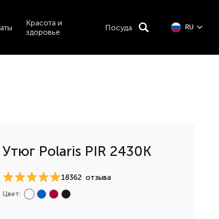
Красота и
аты
Посуда
RU
здоровье
Утюг Polaris PIR 2430K
18362
отзыва
Цвет: