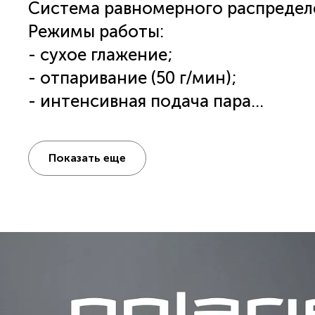
Система равномерного распредел
Режимы работы:
- сухое глажение;
- отпаривание (50 г/мин);
- интенсивная подача пара
- "паровой удар" (165 г/мин);
- вертикальное отпаривание.
Показать еще
Система защиты от накипи.
Функция самоочистки.
Шарнирное вращение шнура.
Объем резервуара для воды - 270 м