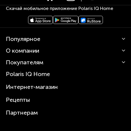
Скачай мобильное приложение Polaris IQ Home
Популярное
О компании
Кофемашины
Роботы-пылесосы
Покупателям
О Polaris
Вертикальные пылесосы
Новости
Зубные щетки и ирригаторы
Polaris IQ Home
Сервисные центры
Статьи
Чайники
Гарантийное обслуживание
Интернет-магазин
Увлажнители
Где купить
Блендеры и миксеры
Рецепты
Посуда
Партнерам