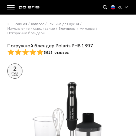
RU
Главная
/
Каталог
/
Техника для кухни
/
Измельчение и смешивание
/
Блендеры и миксеры
/
Погружные блендеры
Погружной блендер Polaris PHB 1397
5613
отзывов