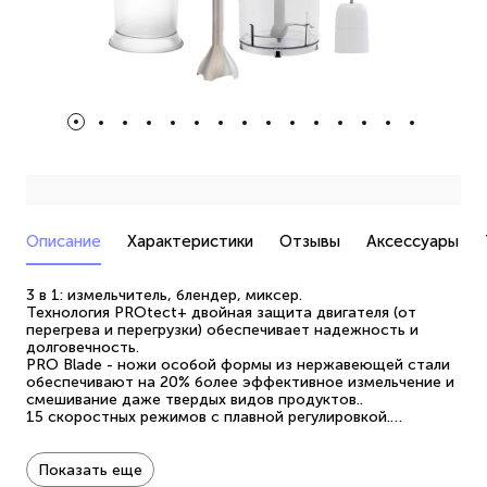
Описание
Характеристики
Отзывы
Аксессуары
3 в 1: измельчитель, блендер, миксер.
Технология PROtect+ двойная защита двигателя (от
перегрева и перегрузки) обеспечивает надежность и
долговечность.
PRO Blade - ножи особой формы из нержавеющей стали
обеспечивают на 20% более эффективное измельчение и
смешивание даже твердых видов продуктов..
15 скоростных режимов с плавной регулировкой.
Кнопка включения и режим Турбо.
Измельчительная чаша 0,5 литра.
Мерный стакан с крышкой объемом 0,7 литра.
Показать еще
Насадка блендера из нержавеющей стали.