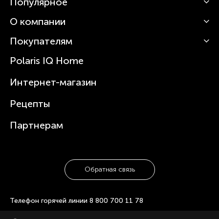
Популярное
О компании
Кофемашины
Роботы-пылесосы
Покупателям
О Polaris
Вертикальные пылесосы
Новости
Зубные щетки и ирригаторы
Polaris IQ Home
Сервисные центры
Статьи
Чайники
Гарантийное обслуживание
Интернет-магазин
Увлажнители
Где купить
Блендеры и миксеры
Рецепты
Посуда
Партнерам
Обратная связь
Телефон горячей линии
8 800 700 11 78