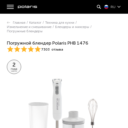
RU
Главная
/
Каталог
/
Техника для кухни
/
Измельчение и смешивание
/
Блендеры и миксеры
/
Погружные блендеры
Погружной блендер Polaris PHB 1476
7303
отзыва