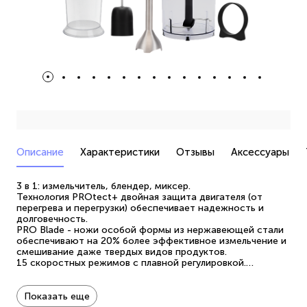
Описание
Характеристики
Отзывы
Аксессуары
3 в 1: измельчитель, блендер, миксер.
Технология PROtect+ двойная защита двигателя (от
перегрева и перегрузки) обеспечивает надежность и
долговечность.
PRO Blade - ножи особой формы из нержавеющей стали
обеспечивают на 20% более эффективное измельчение и
смешивание даже твердых видов продуктов.
15 скоростных режимов с плавной регулировкой.
Кнопка включения и режим Турбо.
Измельчительная чаша 0,5 литра.
Мерный стакан с крышкой объемом 0,7 литра.
Показать еще
Крышка для стакана с защитой от брызг.