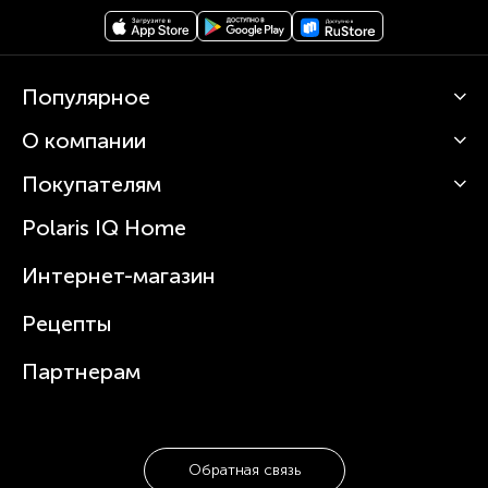
Популярное
О компании
Кофемашины
Роботы-пылесосы
Покупателям
О Polaris
Вертикальные пылесосы
Новости
Зубные щетки и ирригаторы
Polaris IQ Home
Сервисные центры
Статьи
Чайники
Гарантийное обслуживание
Интернет-магазин
Увлажнители
Где купить
Блендеры и миксеры
Рецепты
Посуда
Партнерам
Обратная связь