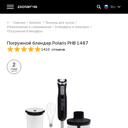
RU
Главная
/
Каталог
/
Техника для кухни
/
Измельчение и смешивание
/
Блендеры и миксеры
/
Погружные блендеры
Погружной блендер Polaris PHB 1487
1410
отзывов