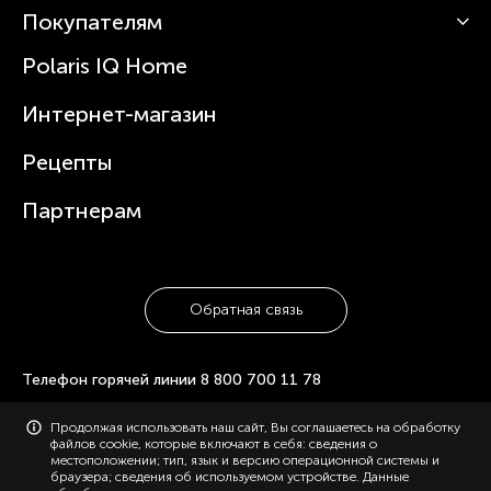
Роботы-пылесосы
Покупателям
О Polaris
Вертикальные пылесосы
Новости
Зубные щетки и ирригаторы
Polaris IQ Home
Сервисные центры
Статьи
Чайники
Гарантийное обслуживание
Интернет-магазин
Увлажнители
Где купить
Блендеры и миксеры
Рецепты
Посуда
Партнерам
Обратная связь
Телефон горячей линии
8 800 700 11 78
© 2006-2026 «Polaris». Все права защищены. Использование
Продолжая использовать наш сайт, Вы соглашаетесь на обработку
материалов с сайта polaris.ru возможно только с разрешения
файлов cookie, которые включают в себя: сведения о
администрации, с указанием активной ссылки на сайт.
местоположении; тип, язык и версию операционной системы и
Конфиденциальность
Карта сайта
браузера; сведения об используемом устройстве. Данные