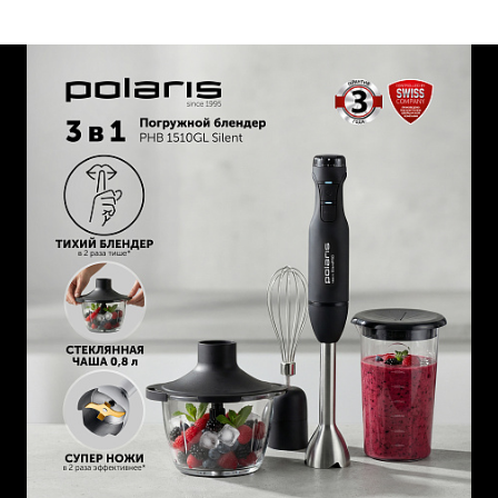
покрытием сохранит остроту и прочность на долгие
годы.
Чаша измельчителя выполнена из стекла и оснащена
ножами Double blades, объем 0,8л.
Для эффективной работы предусмотрено 25 скоростей с
плавной регулировкой и режим Турбо, которые помогут
добиться необходимой консистенции.
Для защиты двигателя от перегрузки и перегрева
предусмотрена технология PROtect+.
Она продлевает срок службы двигателя и предотвращает
его выход из строя. Гарантия 3 года.