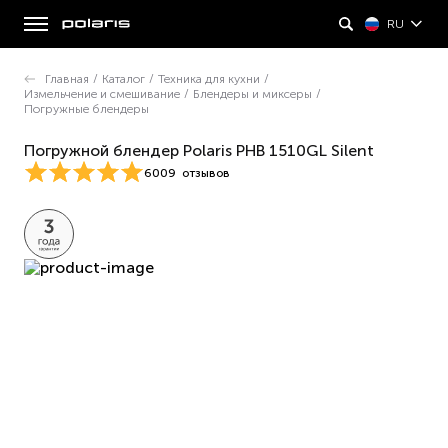
RU
Главная
/
Каталог
/
Техника для кухни
/
Измельчение и смешивание
/
Блендеры и миксеры
/
Погружные блендеры
Погружной блендер Polaris PHB 1510GL Silent
6009
отзывов