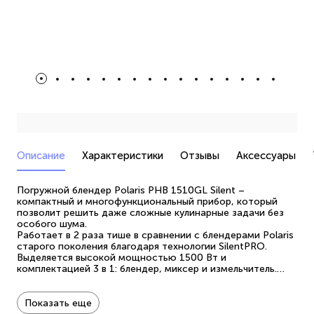
Описание
Характеристики
Отзывы
Аксессуары
Погружной блендер Polaris PHB 1510GL Silent –
компактный и многофункциональный прибор, который
позволит решить даже сложные кулинарные задачи без
особого шума.
Работает в 2 раза тише в сравнении с блендерами Polaris
старого поколения благодаря технологии SilentPRO.
Выделяется высокой мощностью 1500 Вт и
комплектацией 3 в 1: блендер, миксер и измельчитель.
Также в наборе вместительный мерный стакан 0,7 л из
небьющегося пластика (BPA free) с защитной крышкой от
брызг.
Показать еще
4-лепестковый нож блендера 4 PRO TITAN с титановым